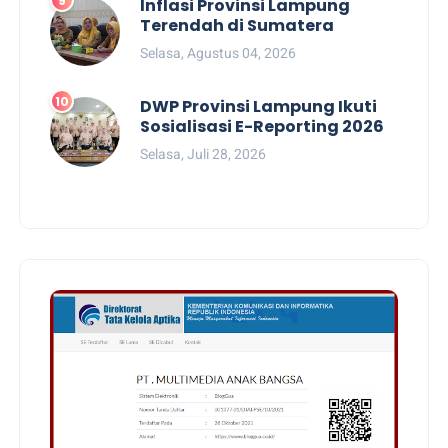
Inflasi Provinsi Lampung
Terendah di Sumatera
Selasa, Agustus 04, 2026
DWP Provinsi Lampung Ikuti
Sosialisasi E-Reporting 2026
Selasa, Juli 28, 2026