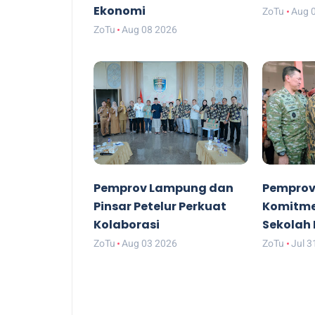
Ekonomi
ZoTu
Aug 
ZoTu
Aug 08 2026
Pemprov Lampung dan
Pempro
Pinsar Petelur Perkuat
Komitme
Kolaborasi
Sekolah
ZoTu
Aug 03 2026
ZoTu
Jul 3