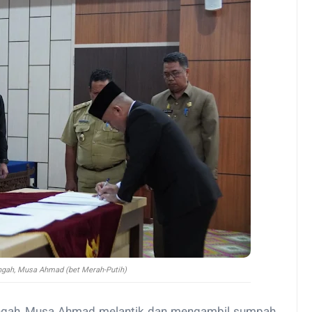
gah, Musa Ahmad (bet Merah-Putih)
ngah, Musa Ahmad melantik dan mengambil sumpah