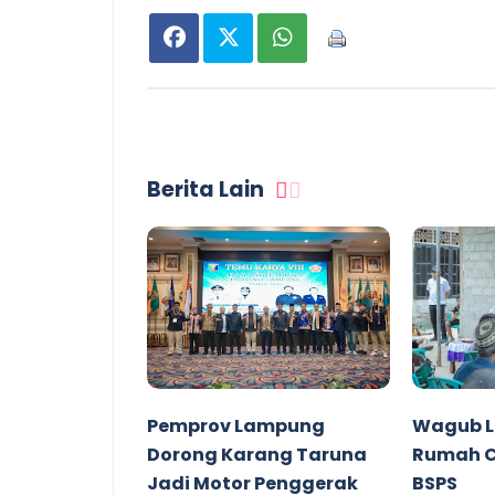
Berita Lain
Pemprov Lampung
Wagub L
Dorong Karang Taruna
Rumah C
Jadi Motor Penggerak
BSPS