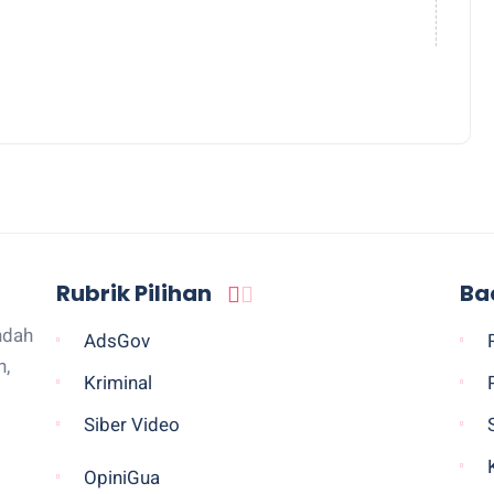
Rubrik Pilihan
Ba
ndah
AdsGov
n,
Kriminal
Siber Video
OpiniGua