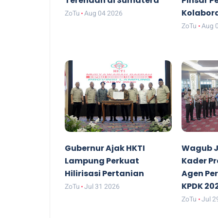
Terendah di Sumatera
Pinsar P
Kolabor
ZoTu
Aug 04 2026
ZoTu
Aug 
Gubernur Ajak HKTI
Wagub J
Lampung Perkuat
Kader P
Hilirisasi Pertanian
Agen Pe
KPDK 20
ZoTu
Jul 31 2026
ZoTu
Jul 2