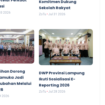
etelur Perkuat
Komitmen Dukung
asi
Sekolah Rakyat
03 2026
ZoTu
Jul 31 2026
ihan Dorong
DWP Provinsi Lampung
ramuka Jadi
Ikuti Sosialisasi E-
rubahan Melalui
Reporting 2026
26
ZoTu
Jul 28 2026
9 2026