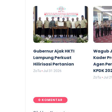
Gubernur Ajak HKTI
Wagub J
Lampung Perkuat
Kader P
Hilirisasi Pertanian
Agen Pe
KPDK 20
ZoTu
Jul 31 2026
ZoTu
Jul 2
0 KOMENTAR