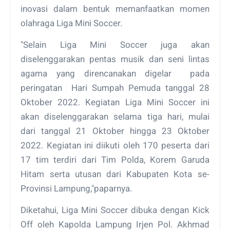
inovasi dalam bentuk memanfaatkan momen
olahraga Liga Mini Soccer.
"Selain Liga Mini Soccer juga akan
diselenggarakan pentas musik dan seni lintas
agama yang direncanakan digelar pada
peringatan Hari Sumpah Pemuda tanggal 28
Oktober 2022. Kegiatan Liga Mini Soccer ini
akan diselenggarakan selama tiga hari, mulai
dari tanggal 21 Oktober hingga 23 Oktober
2022. Kegiatan ini diikuti oleh 170 peserta dari
17 tim terdiri dari Tim Polda, Korem Garuda
Hitam serta utusan dari Kabupaten Kota se-
Provinsi Lampung,"paparnya.
Diketahui, Liga Mini Soccer dibuka dengan Kick
Off oleh Kapolda Lampung Irjen Pol. Akhmad