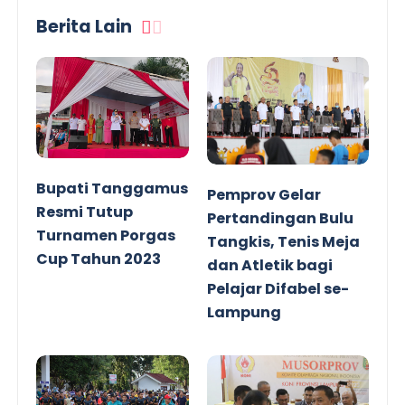
Berita Lain
Bupati Tanggamus
Pemprov Gelar
Resmi Tutup
Pertandingan Bulu
Turnamen Porgas
Tangkis, Tenis Meja
Cup Tahun 2023
dan Atletik bagi
Pelajar Difabel se-
Lampung