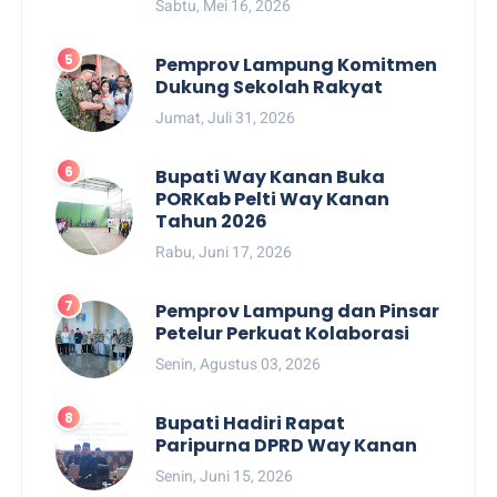
Sabtu, Mei 16, 2026
Pemprov Lampung Komitmen
Dukung Sekolah Rakyat
Jumat, Juli 31, 2026
Bupati Way Kanan Buka
PORKab Pelti Way Kanan
Tahun 2026
Rabu, Juni 17, 2026
Pemprov Lampung dan Pinsar
Petelur Perkuat Kolaborasi
Senin, Agustus 03, 2026
Bupati Hadiri Rapat
Paripurna DPRD Way Kanan
Senin, Juni 15, 2026