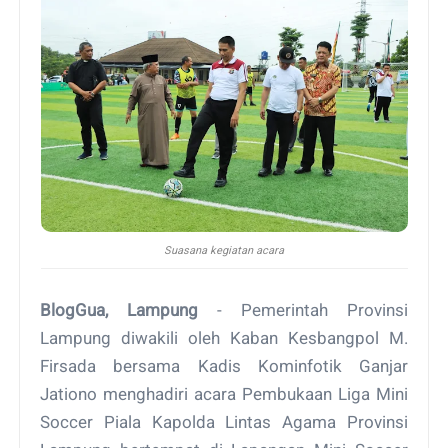
Suasana kegiatan acara
BlogGua, Lampung
- Pemerintah Provinsi
Lampung diwakili oleh Kaban Kesbangpol M.
Firsada bersama Kadis Kominfotik Ganjar
Jationo menghadiri acara Pembukaan Liga Mini
Soccer Piala Kapolda Lintas Agama Provinsi