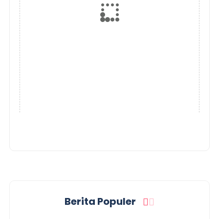
Berita Populer