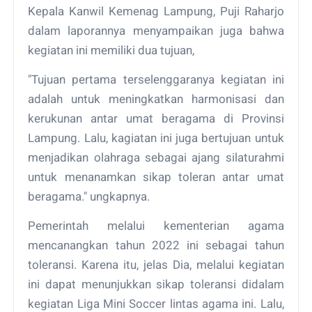
Kepala Kanwil Kemenag Lampung, Puji Raharjo
dalam laporannya menyampaikan juga bahwa
kegiatan ini memiliki dua tujuan,
"Tujuan pertama terselenggaranya kegiatan ini
adalah untuk meningkatkan harmonisasi dan
kerukunan antar umat beragama di Provinsi
Lampung. Lalu, kagiatan ini juga bertujuan untuk
menjadikan olahraga sebagai ajang silaturahmi
untuk menanamkan sikap toleran antar umat
beragama." ungkapnya.
Pemerintah melalui kementerian agama
mencanangkan tahun 2022 ini sebagai tahun
toleransi. Karena itu, jelas Dia, melalui kegiatan
ini dapat menunjukkan sikap toleransi didalam
kegiatan Liga Mini Soccer lintas agama ini. Lalu,