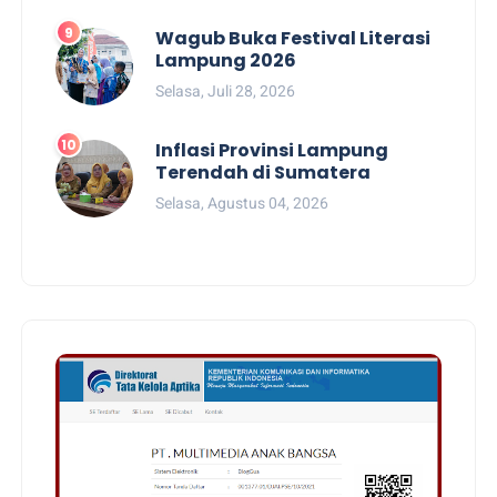
Wagub Buka Festival Literasi
Lampung 2026
Selasa, Juli 28, 2026
Inflasi Provinsi Lampung
Terendah di Sumatera
Selasa, Agustus 04, 2026