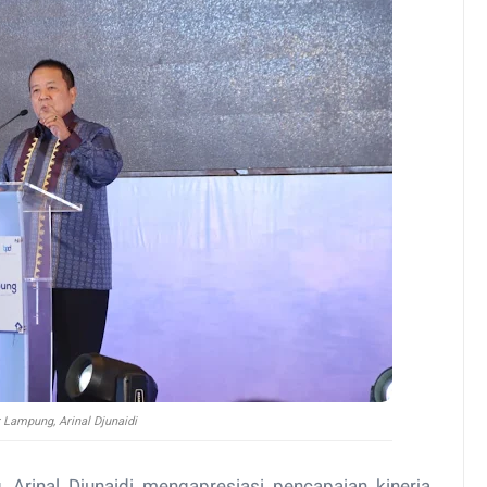
 Lampung, Arinal Djunaidi
Arinal Djunaidi mengapresiasi pencapaian kinerja