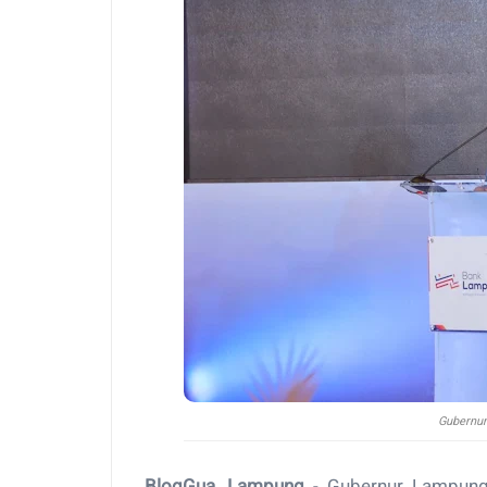
Gubernur
BlogGua, Lampung
- Gubernur Lampung, 