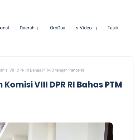
onal
Daerah
OmGua
s-Video
Tajuk
misi VIII DPR RI Bahas PTM Ditengah Pandemi
Komisi VIII DPR RI Bahas PTM