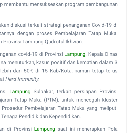
I siap membantu mensukseskan program pembangunan
ukan diskusi terkait strategi penanganan Covid-19 di
itannya dengan proses Pembelajaran Tatap Muka.
ah Provinsi Lampung Qudrotul Ikhwan.
anganan covid-19 di Provinsi
Lampung
, Kepala Dinas
hana menuturkan, kasus positif dan kematian dalam 3
n lebih dari 50% di 15 Kab/Kota, namun tetap terus
ai
Herd Immunity
.
insi
Lampung
Sulpakar, terkait persiapan Provinsi
aran Tatap Muka (PTM), untuk mencegah kluster
n Prosedur Pembelajaran Tatap Muka yang meliputi
i Tenaga Pendidik dan Kependidikan.
an di Provinsi
Lampung
saat ini menerapkan Pola