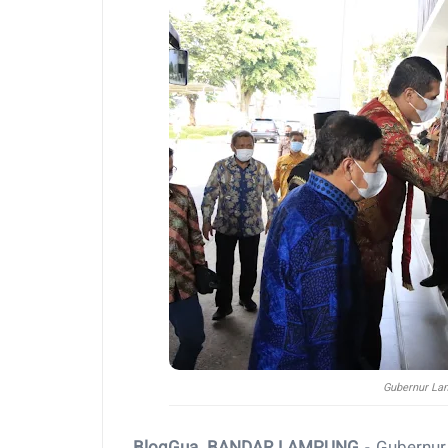
Gubernur Lam
BlogGua, BANDAR LAMPUNG
- Gubernu