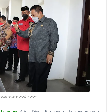
pung Arinal Djunaidi (Kanan)
r
Lampung
Arinal Djunaidi menerima kunjungan kerja