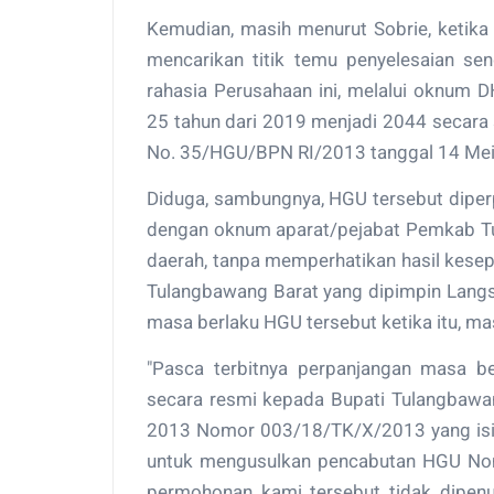
Kemudian, masih menurut Sobrie, keti
mencarikan titik temu penyelesaian se
rahasia Perusahaan ini, melalui oknum
25 tahun dari 2019 menjadi 2044 secara
No. 35/HGU/BPN RI/2013 tanggal 14 Mei
Diduga, sambungnya, HGU tersebut diper
dengan oknum aparat/pejabat Pemkab Tul
daerah, tanpa memperhatikan hasil kesep
Tulangbawang Barat yang dipimpin Langs
masa berlaku HGU tersebut ketika itu, mas
"Pasca terbitnya perpanjangan masa be
secara resmi kepada Bupati Tulangbawan
2013 Nomor 003/18/TK/X/2013 yang isi
untuk mengusulkan pencabutan HGU No
permohonan kami tersebut tidak dipenu