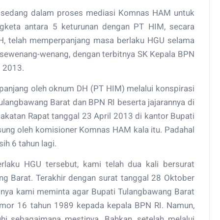
ka sedang dalam proses mediasi Komnas HAM untuk
ngketa antara 5 keturunan dengan PT HIM, secara
 DH, telah memperpanjang masa berlaku HGU selama
 sewenang-wenang, dengan terbitnya SK Kepala BPN
 2013.
panjang oleh oknum DH (PT HIM) melalui konspirasi
angbawang Barat dan BPN RI beserta jajarannya di
akatan Rapat tanggal 23 April 2013 di kantor Bupati
ung oleh komisioner Komnas HAM kala itu. Padahal
ih 6 tahun lagi.
rlaku HGU tersebut, kami telah dua kali bersurat
g Barat. Terakhir dengan surat tanggal 28 Oktober
nya kami meminta agar Bupati Tulangbawang Barat
mor 16 tahun 1989 kepada kepala BPN RI. Namun,
hi sebagaimana mestinya. Bahkan, setelah melalui