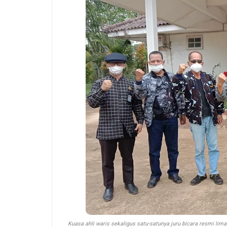
Kuasa ahli waris sekaligus satu-satunya juru bicara resmi lim