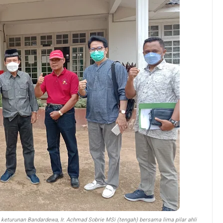
a keturunan Bandardewa, Ir. Achmad Sobrie MSi (tengah) bersama lima pilar ahli