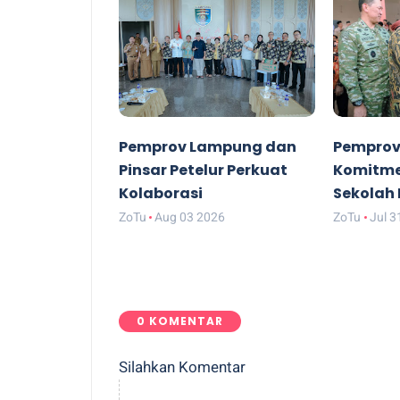
Pemprov Lampung dan
Pempro
Pinsar Petelur Perkuat
Komitme
Kolaborasi
Sekolah
ZoTu
Aug 03 2026
ZoTu
Jul 3
0 KOMENTAR
Silahkan Komentar