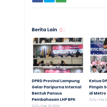
Berita Lain
DPRD Provinsi Lampung
Ketua D
Gelar Paripurna Internal
Pimpin 
Bentuk Pansus
di Metro
Pembahasan LHP BPK
ZoTu
Feb 
ZoTu
Feb 25 2026