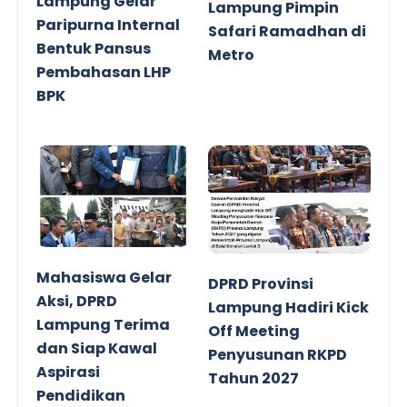
Lampung Gelar
Lampung Pimpin
Paripurna Internal
Safari Ramadhan di
Bentuk Pansus
Metro
Pembahasan LHP
BPK
Mahasiswa Gelar
DPRD Provinsi
Aksi, DPRD
Lampung Hadiri Kick
Lampung Terima
Off Meeting
dan Siap Kawal
Penyusunan RKPD
Aspirasi
Tahun 2027
Pendidikan