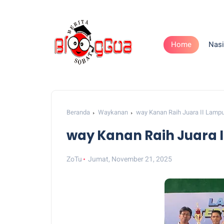
Home
Nasi
Beranda
Waykanan
way Kanan Raih Juara II Lampu
way Kanan Raih Juara I
ZoTu
Jumat, November 21, 2025