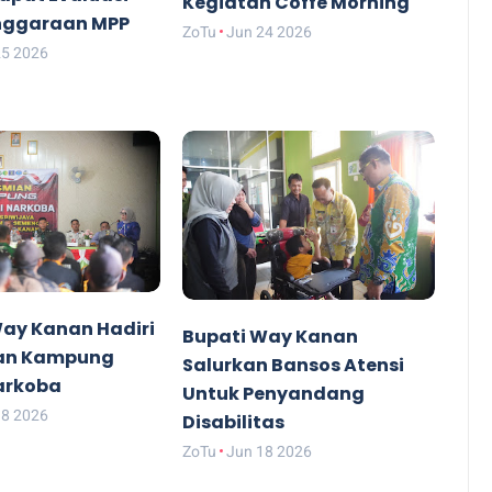
Kegiatan Coffe Morning
nggaraan MPP
ZoTu
Jun 24 2026
25 2026
Way Kanan Hadiri
Bupati Way Kanan
an Kampung
Salurkan Bansos Atensi
arkoba
Untuk Penyandang
18 2026
Disabilitas
ZoTu
Jun 18 2026