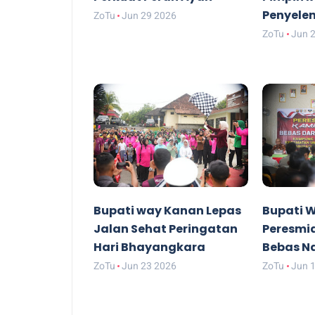
Penyele
ZoTu
Jun 29 2026
ZoTu
Jun 
Bupati way Kanan Lepas
Bupati 
Jalan Sehat Peringatan
Peresmi
Hari Bhayangkara
Bebas N
ZoTu
Jun 23 2026
ZoTu
Jun 