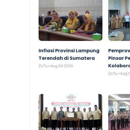
Inflasi Provinsi Lampung
Pemprov
Terendah di Sumatera
Pinsar P
Kolabor
ZoTu
Aug 04 2026
ZoTu
Aug 