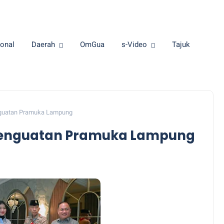
onal
Daerah
OmGua
s-Video
Tajuk
guatan Pramuka Lampung
Penguatan Pramuka Lampung