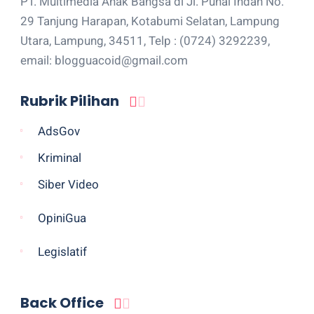
PT. Multimedia Anak Bangsa di Jl. Punai Indah No.
29 Tanjung Harapan, Kotabumi Selatan, Lampung
Utara, Lampung, 34511, Telp : (0724) 3292239,
email: blogguacoid@gmail.com
Rubrik Pilihan
AdsGov
Kriminal
Siber Video
OpiniGua
Legislatif
Back Office