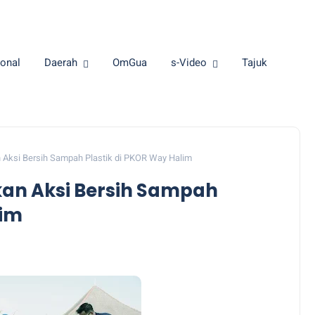
onal
Daerah
OmGua
s-Video
Tajuk
ksi Bersih Sampah Plastik di PKOR Way Halim
n Aksi Bersih Sampah
lim