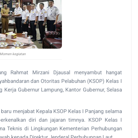
Momen kegiatan
ng Rahmat Mirzani Djausal menyambut hangat
syahbandaran dan Otoritas Pelabuhan (KSOP) Kelas I
g Kerja Gubernur Lampung, Kantor Gubernur, Selasa
a baru menjabat Kepala KSOP Kelas I Panjang selama
rkenalkan diri dan jajaran timnya. KSOP Kelas I
ana Teknis di Lingkungan Kementerian Perhubungan
wab kepada Direktur Jenderal Perhubungan Laut.