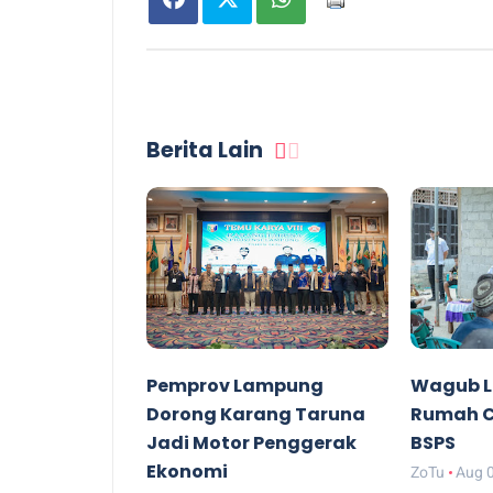
Berita Lain
Pemprov Lampung
Wagub L
Dorong Karang Taruna
Rumah C
Jadi Motor Penggerak
BSPS
Ekonomi
ZoTu
Aug 