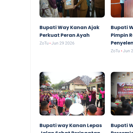
Bupati Way Kanan Ajak
Bupati 
Perkuat Peran Ayah
Pimpin R
Penyele
ZoTu
Jun 29 2026
ZoTu
Jun 
Bupati way Kanan Lepas
Bupati 