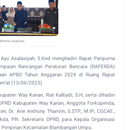
Momen kegiatan
Ayu Asalasiyah, S.Ked menghadiri Rapat Paripurna
paian Rancangan Peraturan Bencara (RAPERDA)
naan APBD Tahun Anggaran 2024 di Ruang Rapat
m’at (13/06/2025).
paten Way Kanan, Rial Kalbadi, S.H, serta dihadiri
a DPRD Kabupaten Way Kanan, Anggota Forkopimda,
en, Dr. Arie Anthony Thamrin, S.STP., M.IP., CGCAE.,
ekda, Plh. Sekretaris DPRD, para Kepala Organisasi
rta Pimpinan Kecamatan Blambangan Umpu.