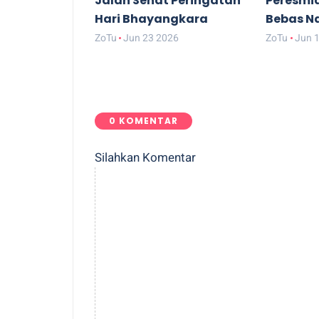
Jalan Sehat Peringatan
Peresmi
Hari Bhayangkara
Bebas N
ZoTu
Jun 23 2026
ZoTu
Jun 
0 KOMENTAR
Silahkan Komentar