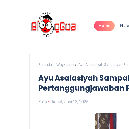
Home
Nasi
Beranda
Waykanan
Ayu Asalasiyah Sampaikan Ra
Ayu Asalasiyah Sampa
Pertanggungjawaban P
ZoTu
Jumat, Juni 13, 2025