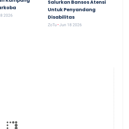
an Kampung
Salurkan Bansos Atensi
arkoba
Untuk Penyandang
18 2026
Disabilitas
ZoTu
Jun 18 2026