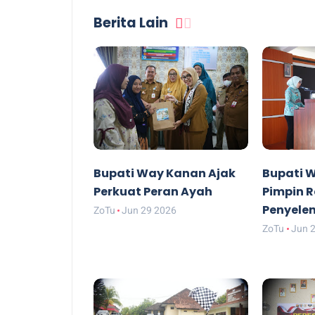
Berita Lain
Bupati Way Kanan Ajak
Bupati 
Perkuat Peran Ayah
Pimpin R
Penyele
ZoTu
Jun 29 2026
ZoTu
Jun 