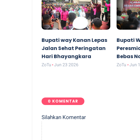
Bupati way Kanan Lepas
Bupati 
Jalan Sehat Peringatan
Peresmi
Hari Bhayangkara
Bebas N
ZoTu
Jun 23 2026
ZoTu
Jun 
0 KOMENTAR
Silahkan Komentar