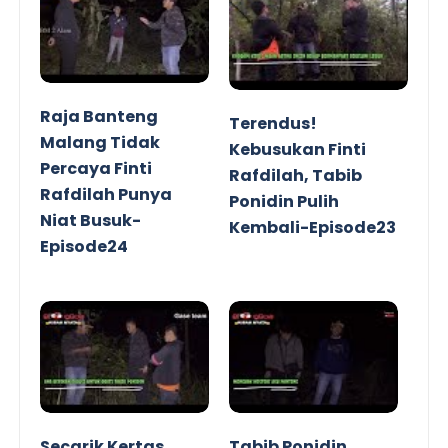
Raja Banteng
Terendus!
Malang Tidak
Kebusukan Finti
Percaya Finti
Rafdilah, Tabib
Rafdilah Punya
Ponidin Pulih
Niat Busuk-
Kembali-Episode23
Episode24
Secarik Kertas
Tabib Ponidin