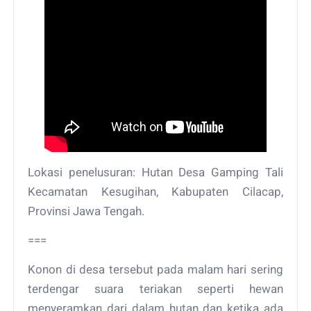
Lokasi penelusuran: Hutan Desa Gamping Tali
Kecamatan Kesugihan, Kabupaten Cilacap,
Provinsi Jawa Tengah.
===
Konon di desa tersebut pada malam hari sering
terdengar suara teriakan seperti hewan
menyeramkan dari dalam hutan dan ketika ada