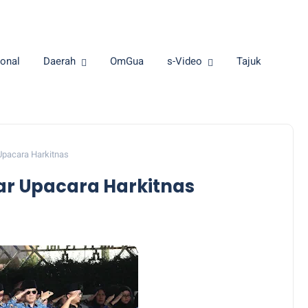
onal
Daerah
OmGua
s-Video
Tajuk
pacara Harkitnas
r Upacara Harkitnas