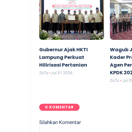
Gubernur Ajak HKTI
Wagub J
Lampung Perkuat
Kader P
Hilirisasi Pertanian
Agen Pe
KPDK 20
ZoTu
Jul 31 2026
ZoTu
Jul 2
0 KOMENTAR
Silahkan Komentar