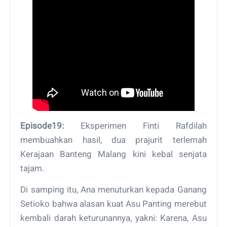
Episode19:
Eksperimen Finti Rafdilah
membuahkan hasil, dua prajurit terlemah
Kerajaan Banteng Malang kini kebal senjata
tajam.
Di samping itu, Ana menuturkan kepada Ganang
Setioko bahwa alasan kuat Asu Panting merebut
kembali darah keturunannya, yakni: Karena, Asu