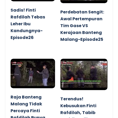
Sadis! Finti
Perdebatan Sengit:
Rafdilah Tebas
Awal Pertempuran
Leher Ibu
Tim Gase VS
Kandungnya-
Kerajaan Banteng
Episode26
Malang-Episode25
Raja Banteng
Terendus!
Malang Tidak
Kebusukan Finti
Percaya Finti
Rafdilah, Tabib
Rafdilah Punya