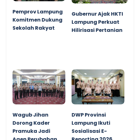
Pemprov Lampung
Gubernur Ajak HKTI
Komitmen Dukung
Lampung Perkuat
Sekolah Rakyat
Hilirisasi Pertanian
Wagub Jihan
DWP Provinsi
Dorong Kader
Lampung Ikuti
Pramuka Jadi
Sosialisasi E-
Agen Perubahan
Reporting 2026