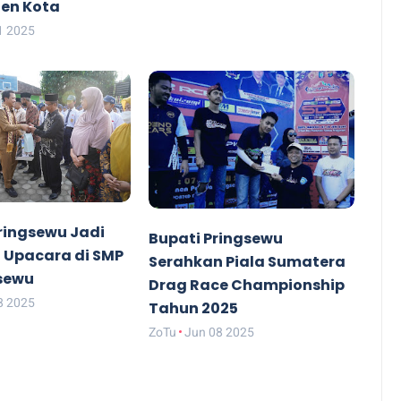
en Kota
1 2025
ringsewu Jadi
Bupati Pringsewu
 Upacara di SMP
Serahkan Piala Sumatera
gsewu
Drag Race Championship
8 2025
Tahun 2025
ZoTu
Jun 08 2025