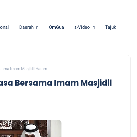
onal
Daerah
OmGua
s-Video
Tajuk
rsama Imam Masjidil Haram
uasa Bersama Imam Masjidil