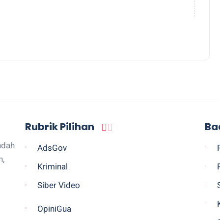
Rubrik Pilihan
Ba
ndah
AdsGov
n,
Kriminal
Siber Video
OpiniGua