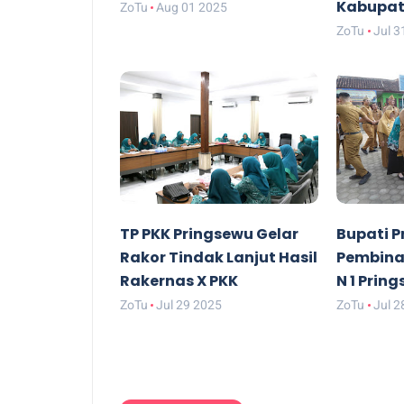
Kabupat
ZoTu
Aug 01 2025
ZoTu
Jul 3
TP PKK Pringsewu Gelar
Bupati P
Rakor Tindak Lanjut Hasil
Pembina
Rakernas X PKK
N 1 Prin
ZoTu
Jul 29 2025
ZoTu
Jul 2