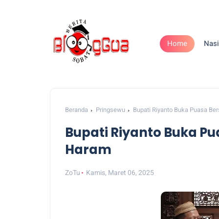
Home
Nasi
Beranda
Pringsewu
Bupati Riyanto Buka Puasa Be
Bupati Riyanto Buka P
Haram
ZoTu
Kamis, Maret 06, 2025