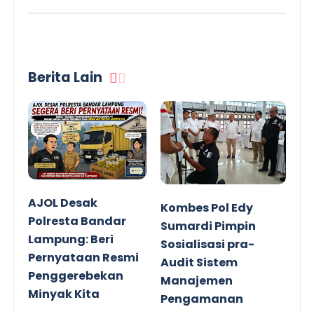
Berita Lain
AJOL Desak
Kombes Pol Edy
Polresta Bandar
Sumardi Pimpin
Lampung: Beri
Sosialisasi pra-
Pernyataan Resmi
Audit Sistem
Penggerebekan
Manajemen
Minyak Kita
Pengamanan