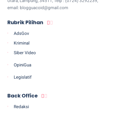
Utara, Lampung, 34511, Telp : (0724) 3292239,
email: blogguacoid@gmail.com
Rubrik Pilihan
AdsGov
Kriminal
Siber Video
OpiniGua
Legislatif
Back Office
Redaksi