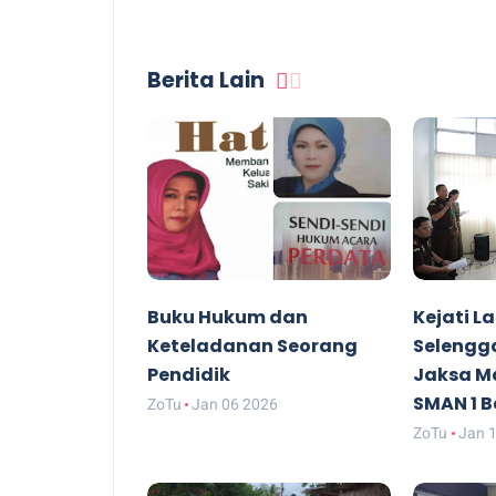
Berita Lain
Buku Hukum dan
Kejati 
Keteladanan Seorang
Selengg
Pendidik
Jaksa Ma
SMAN 1 
ZoTu
Jan 06 2026
ZoTu
Jan 