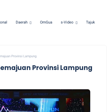
onal
Daerah
OmGua
s-Video
Tajuk
emajuan Provinsi Lampung
 Kemajuan Provinsi Lampung