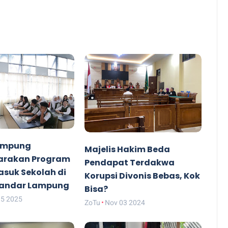
Lampung
Majelis Hakim Beda
arakan Program
Pendapat Terdakwa
suk Sekolah di
Korupsi Divonis Bebas, Kok
Bandar Lampung
Bisa?
15 2025
ZoTu
Nov 03 2024