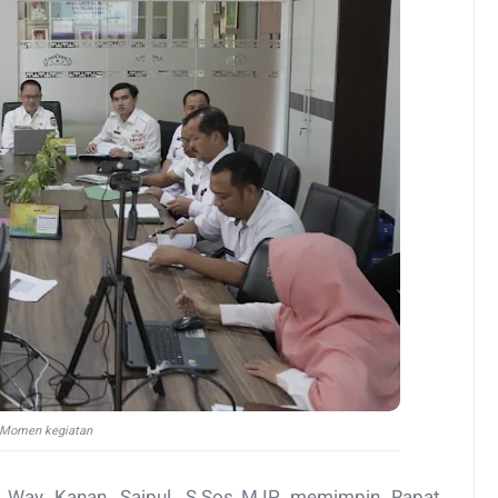
Momen kegiatan
 Way Kanan, Saipul, S.Sos.,M.IP memimpin Rapat