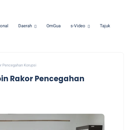
onal
Daerah
OmGua
s-Video
Tajuk
r Pencegahan Korupsi
in Rakor Pencegahan