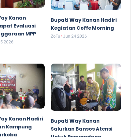
Way Kanan
Bupati Way Kanan Hadiri
apat Evaluasi
Kegiatan Coffe Morning
nggaraan MPP
ZoTu
Jun 24 2026
25 2026
Way Kanan Hadiri
Bupati Way Kanan
an Kampung
Salurkan Bansos Atensi
arkoba
Untuk Penyandang