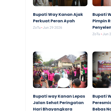
Bupati Way Kanan Ajak
Bupati 
Perkuat Peran Ayah
Pimpin R
Penyele
ZoTu
Jun 29 2026
ZoTu
Jun 
Bupati way Kanan Lepas
Bupati 
Jalan Sehat Peringatan
Peresmi
Hari Bhayangkara
Bebas N