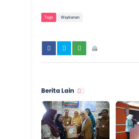
Tags
Waykanan
Berita Lain