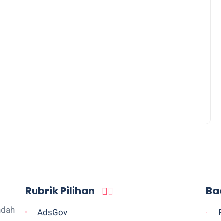
Rubrik Pilihan
Ba
ndah
AdsGov