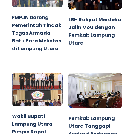
FMPJN Dorong
LBH Rakyat Merdeka
Pemerintah Tindak
Jalin MoU dengan
Tegas Armada
Pemkab Lampung
Batu Bara Melintas
Utara
di Lampung Utara
Wakil Bupati
Pemkab Lampung
Lampung Utara
Utara Tanggapi
Pimpin Rapat
Aspirasi Pedagang