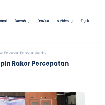
onal
Daerah
OmGua
s-Video
Tajuk
kor Percepatan Penurunan Stunting
mpin Rakor Percepatan