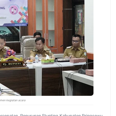
men kegiatan acara
ercepatan Penurunan Stunting Kabupaten Pringsewu