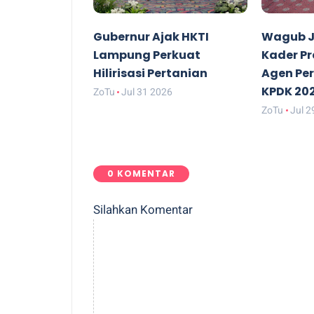
Gubernur Ajak HKTI
Wagub J
Lampung Perkuat
Kader P
Hilirisasi Pertanian
Agen Pe
KPDK 20
ZoTu
Jul 31 2026
ZoTu
Jul 2
0 KOMENTAR
Silahkan Komentar