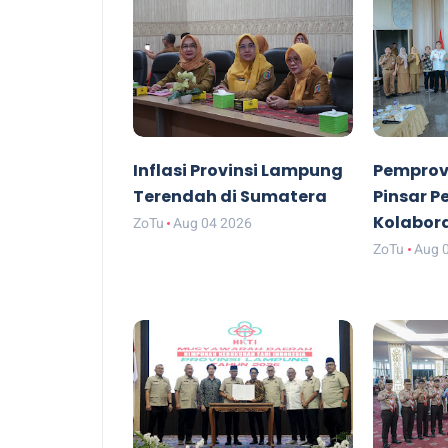
Inflasi Provinsi Lampung
Pemprov
Terendah di Sumatera
Pinsar P
Kolabor
ZoTu
Aug 04 2026
ZoTu
Aug 