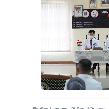
BlogGua, Lampung
- Pj. Bupati Pringsew