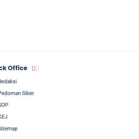
ck Office
Redaksi
Pedoman Siber
SOP
KEJ
Sitemap