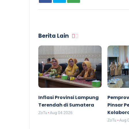
Berita Lain
Inflasi Provinsi Lampung
Pemprov
Terendah di Sumatera
Pinsar P
Kolabor
ZoTu
Aug 04 2026
ZoTu
Aug 