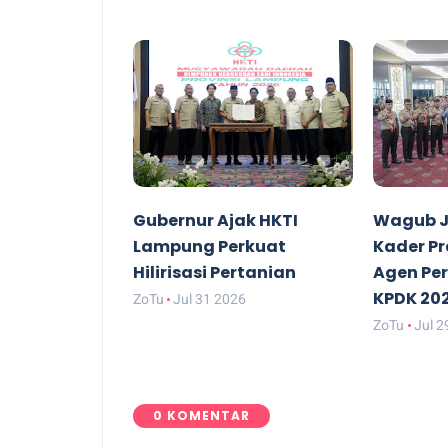
Gubernur Ajak HKTI
Wagub J
Lampung Perkuat
Kader P
Hilirisasi Pertanian
Agen Pe
KPDK 20
ZoTu
Jul 31 2026
ZoTu
Jul 2
0 KOMENTAR