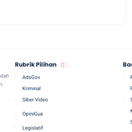
Rubrik Pilihan
Ba
ndah
AdsGov
n,
Kriminal
Siber Video
OpiniGua
Legislatif