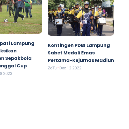
upati Lampung
Kontingen PDBI Lampung
aksikan
Sabet Medali Emas
n Sepakbola
Pertama-Kejurnas Madiun
unggal Cup
ZoTu
Dec 12 2022
18 2023