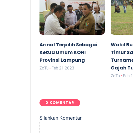
Arinal Terpilih Sebagai
Wakil B
Ketua Umum KONI
Timur S
Provinsi Lampung
Turname
Gajah T
ZoTu
Feb 21 2023
ZoTu
Feb 
0 KOMENTAR
Silahkan Komentar