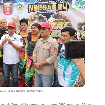
t, H. Parosil Mabsus (kemeja Putih)
at, H. Parosil Mabsus melepas 250 peserta Motor