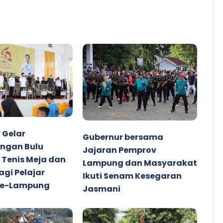
 Gelar
Gubernur bersama
ingan Bulu
Jajaran Pemprov
 Tenis Meja dan
Lampung dan Masyarakat
agi Pelajar
Ikuti Senam Kesegaran
 se-Lampung
Jasmani
16 2023
ZoTu
Mar 10 2023