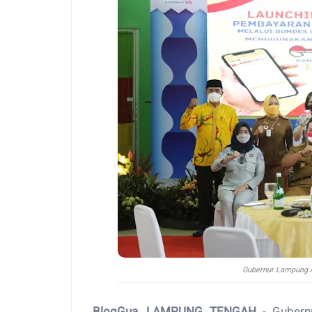
Gubernur Lampung A
BlogGua, LAMPUNG TENGAH
- Gubernu