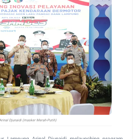
rinal Djunaidi (masker Merah-Putih)
r Lampung Arinal Djunaidi melaunching program