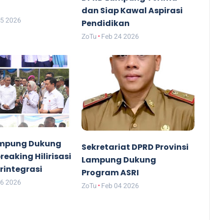
dan Siap Kawal Aspirasi
25 2026
Pendidikan
ZoTu
Feb 24 2026
mpung Dukung
Sekretariat DPRD Provinsi
eaking Hilirisasi
Lampung Dukung
rintegrasi
Program ASRI
06 2026
ZoTu
Feb 04 2026