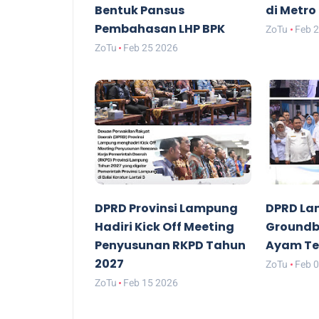
Bentuk Pansus
di Metro
Pembahasan LHP BPK
ZoTu
Feb 
ZoTu
Feb 25 2026
DPRD Provinsi Lampung
DPRD La
Hadiri Kick Off Meeting
Groundbr
Penyusunan RKPD Tahun
Ayam Te
2027
ZoTu
Feb 
ZoTu
Feb 15 2026