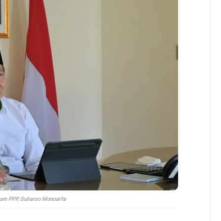
um PPP, Suharso Monoarfa