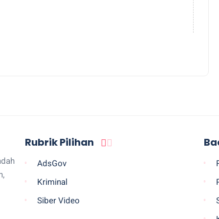
Rubrik Pilihan
Ba
ndah
AdsGov
n,
Kriminal
Siber Video