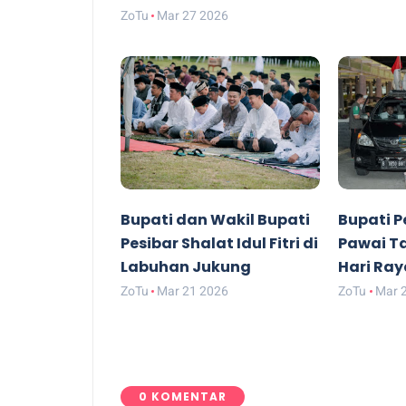
ZoTu
Mar 27 2026
Bupati dan Wakil Bupati
Bupati P
Pesibar Shalat Idul Fitri di
Pawai T
Labuhan Jukung
Hari Raya
ZoTu
Mar 21 2026
ZoTu
Mar 
0 KOMENTAR