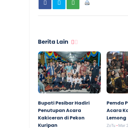
Berita Lain
Bupati Pesibar Hadiri
Pemda Pe
Penutupan Acara
Acara Ka
Kakiceran di Pekon
Lemong
Kuripan
ZoTu
Mar 