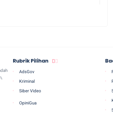
Rubrik Pilihan
Ba
ndah
AdsGov
n,
Kriminal
Siber Video
OpiniGua