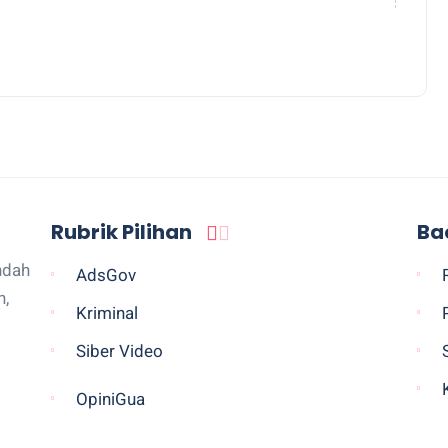
Rubrik Pilihan
Ba
ndah
AdsGov
n,
Kriminal
Siber Video
OpiniGua
Legislatif