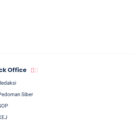
ck Office
Redaksi
Pedoman Siber
SOP
KEJ
Sitemap