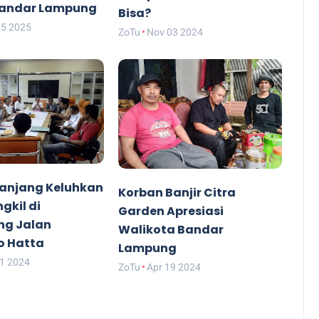
Bandar Lampung
Bisa?
15 2025
ZoTu
Nov 03 2024
anjang Keluhkan
Korban Banjir Citra
gkil di
Garden Apresiasi
ng Jalan
Walikota Bandar
o Hatta
Lampung
21 2024
ZoTu
Apr 19 2024