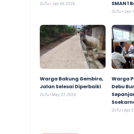
SMAN 1 
ZoTu
Jan 06 2026
ZoTu
Jan 
Warga Bakung Gembira,
Warga P
Jalan Selesai Diperbaiki
Debu Bun
Sepanja
ZoTu
May 01 2024
Soekarn
ZoTu
Apr 