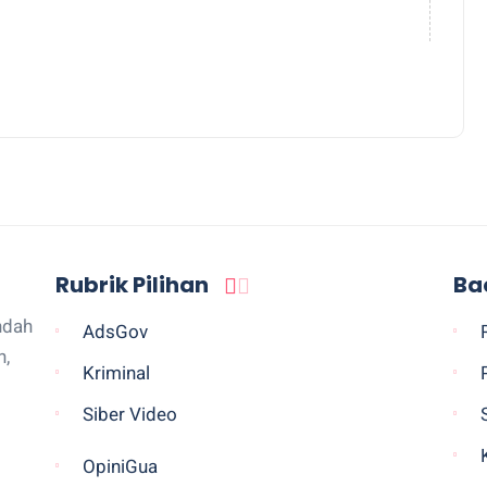
Rubrik Pilihan
Ba
ndah
AdsGov
n,
Kriminal
Siber Video
OpiniGua