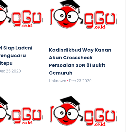
N Siap Ladeni
Kadisdikbud Way Kanan
Pengacara
Akan Crosscheck
itepu
Persoalan SDN 01 Bukit
Dec 25 2020
Gemuruh
Unknown
Dec 23 2020