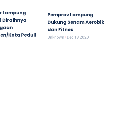
r Lampung
Pemprov Lampung
i Diraihnya
Dukung Senam Aerobik
rgaan
dan Fitnes
en/Kota Peduli
Unknown
Dec 13 2020
Dec 14 2020