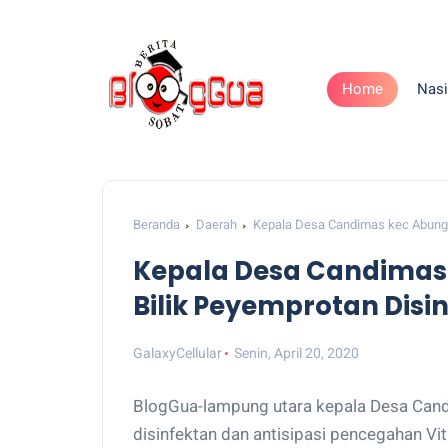
Home
Nasi
Beranda
Daerah
Kepala Desa Candimas kec Abung 
Kepala Desa Candimas
Bilik Peyemprotan Disin
GalaxyCellular
Senin, April 20, 2020
BlogGua-lampung utara kepala Desa Can
disinfektan dan antisipasi pencegahan Vitu