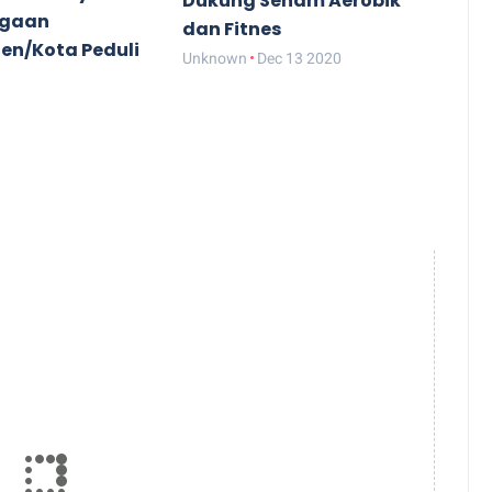
Dukung Senam Aerobik
rgaan
dan Fitnes
en/Kota Peduli
Unknown
Dec 13 2020
Dec 14 2020