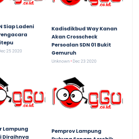
N Siap Ladeni
Kadisdikbud Way Kanan
Pengacara
Akan Crosscheck
itepu
Persoalan SDN 01 Bukit
Dec 25 2020
Gemuruh
Unknown
Dec 23 2020
r Lampung
Pemprov Lampung
i Diraihnya