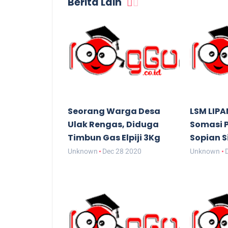
Berita Lain
Seorang Warga Desa
LSM LIPA
Ulak Rengas, Diduga
Somasi 
Timbun Gas Elpiji 3Kg
Sopian S
Unknown
Dec 28 2020
Unknown