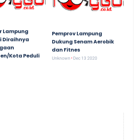
r Lampung
Pemprov Lampung
i Diraihnya
Dukung Senam Aerobik
rgaan
dan Fitnes
en/Kota Peduli
Unknown
Dec 13 2020
Dec 14 2020