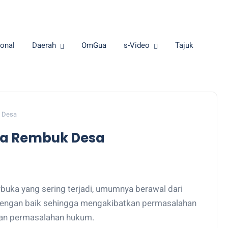
onal
Daerah
OmGua
s-Video
Tajuk
k Desa
rda Rembuk Desa
rbuka yang sering terjadi, umumnya berawal dari
 dengan baik sehingga mengakibatkan permasalahan
 dan permasalahan hukum.