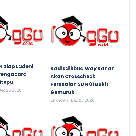
N Siap Ladeni
Kadisdikbud Way Kanan
Pengacara
Akan Crosscheck
itepu
Persoalan SDN 01 Bukit
Dec 25 2020
Gemuruh
Unknown
Dec 23 2020