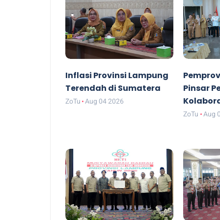
Inflasi Provinsi Lampung
Pemprov
Terendah di Sumatera
Pinsar P
Kolabor
ZoTu
Aug 04 2026
ZoTu
Aug 