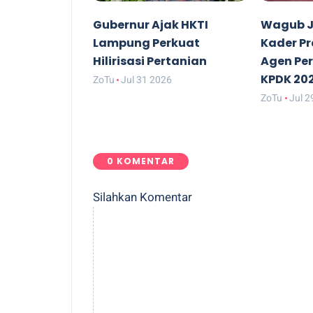
Gubernur Ajak HKTI
Wagub J
Lampung Perkuat
Kader P
Hilirisasi Pertanian
Agen Pe
KPDK 20
ZoTu
Jul 31 2026
ZoTu
Jul 2
0 KOMENTAR
Silahkan Komentar